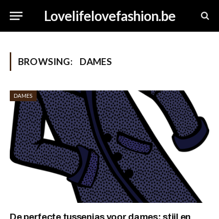
Lovelifelovefashion.be
BROWSING:
DAMES
DAMES
De perfecte tussenjas voor dames: stijl en