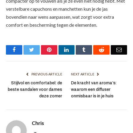
compacter op te vouwen als je ze even niet nodig hebt. Met
verstelbare capuchons en manchetten kun je de jas
bovendien naar wens aanpassen, wat zorgt voor extra
comfort en bescherming tegen de elementen.
Facebook
Twitter
Pinterest
LinkedIn
Tumblr
Reddit
Emai
PREVIOUS ARTICLE
NEXT ARTICLE
Stijlvol en comfortabel: de
De kracht van aroma’s:
beste sandalen voor dames
waarom een diffuser
deze zomer
onmisbaar is in je huis
Chris