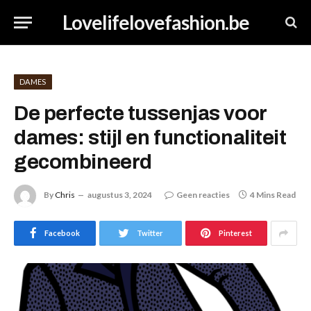
Lovelifelovefashion.be
DAMES
De perfecte tussenjas voor
dames: stijl en functionaliteit
gecombineerd
By
Chris
augustus 3, 2024
Geen reacties
4 Mins Read
Facebook
Twitter
Pinterest