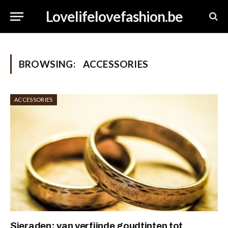
Lovelifelovefashion.be
BROWSING:
ACCESSORIES
ACCESSORIES
Sieraden: van verfijnde goudtinten tot