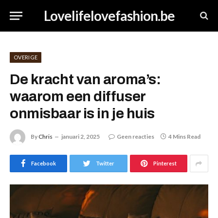
Lovelifelovefashion.be
OVERIGE
De kracht van aroma’s:
waarom een diffuser
onmisbaar is in je huis
By
Chris
januari 2, 2025
Geen reacties
4 Mins Read
Facebook
Twitter
Pinterest