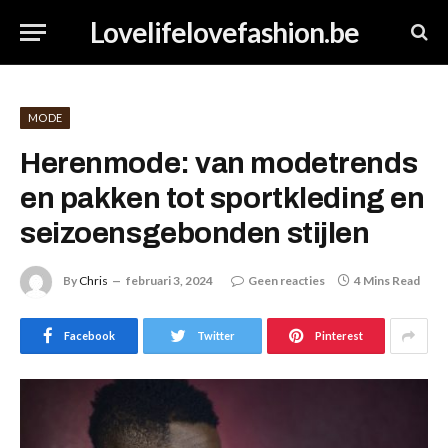
Lovelifelovefashion.be
MODE
Herenmode: van modetrends
en pakken tot sportkleding en
seizoensgebonden stijlen
By
Chris
februari 3, 2024
Geen reacties
4 Mins Read
Facebook
Twitter
Pinterest