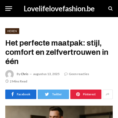
Lovelifelovefashion.be
HEREN
Het perfecte maatpak: stijl,
comfort en zelfvertrouwen in
één
By
Chris
augustus 13, 2025
Geen reacties
2 Mins Read
Facebook
Twitter
Pinterest